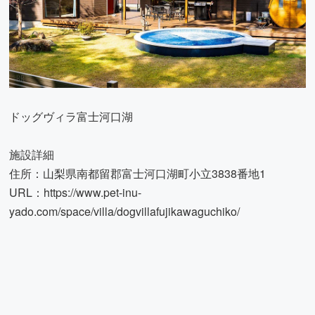
ドッグヴィラ富士河口湖
施設詳細
住所：山梨県南都留郡富士河口湖町小立3838番地1
URL：
https://www.pet-inu-
yado.com/space/villa/dogvillafujikawaguchiko/