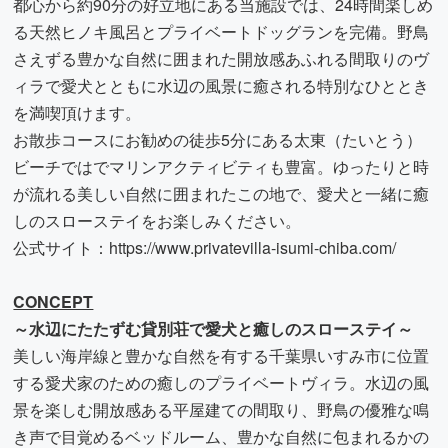
都心から約90分の好立地にある当施設では、24時間楽しめ
る天然ヒノキ風呂とプライベートドッグランを完備。野鳥
さえずる豊かな自然に囲まれた開放感あふれる間取りのヴ
ィラで愛犬とともに水辺の風景に癒される特別なひととき
を満喫頂けます。
お散歩コースにお勧めの徒歩5分にある太東（たいとう）
ビーチではでマリンアクティビティも豊富。ゆったりと時
が流れる美しい自然に囲まれたこの地で、愛犬と一緒に癒
しのスローステイをお楽しみください。
公式サイト：
https://www.privatevilla-isumi-chiba.com/
CONCEPT
～水辺にたたずむ貸別荘で愛犬と癒しのスローステイ～
美しい海岸線と豊かな自然を有する千葉県いすみ市に位置
する愛犬家のための癒しのプライベートヴィラ。水辺の風
景を楽しむ開放感ある平屋建ての間取り、野鳥の優雅な鳴
き声で目覚めるベッドルーム、豊かな自然に包まれるかの