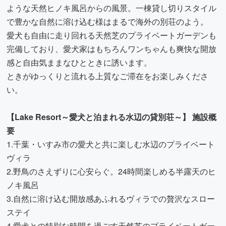
ような天然ヒノキ風呂からの風景。一棟貸し切りスタイル
で豊かな自然に溶け込む様はまるで海外の別荘のよう。
愛犬も自由に走り回れる天然芝のプライベートガーデンも
完備しており、愛犬家はもちろんワンちゃんも爽快な開放
感と自由気ままなひとときに誘います。
ときがゆっくりと流れる上質なご滞在をお楽しみくださ
い。
【Lake Resort～愛犬と泊まれる水辺の貸別荘～】 施設概
要
1.千葉・いすみ市の愛犬と共に楽しむ水辺のプライベート
ヴィラ
2.野鳥のさえずりに心安らぐ。24時間楽しめる半露天のヒ
ノキ風呂
3.自然に溶け込む開放感あふれるヴィラでの贅沢なスロー
ステイ
4.愛犬との特別な時間を過ごす天然芝のプライベートガー