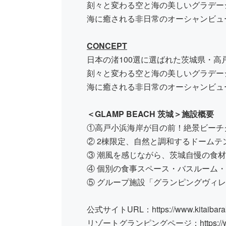
刻々と変わる空と海の美しいグラデー
海に癒される非日常のオーシャンビュ
CONCEPT
日本の渚100選に選ばれた茨城県・
刻々と変わる空と海の美しいグラデー
海に癒される非日常のオーシャンビュ
＜GLAMP BEACH 茨城
＞施設概要
①高戸小浜海岸が目の前！絶景ビーチ
② 2棟限定、自然と調和するドームテ
③ 潮風を感じながら、茨城自慢の食材
④ 個別の食事スペース・バスルーム
⑤ グループ施設「グランピングヴィレ
公式サイトURL：
https://www.kitaibar
リゾートグランピングページ：
https: